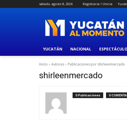
sábado, agosto 8, 2026
Registrarse / Unirse
Yucat
YUCATÁN
NACIONAL
ESPECTÁCUL
Inicio
Autores
Publicaciones por shirleenmercado
shirleenmercado
0 Publicaciones
0 COMENTA