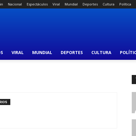
án
Nacional
Espectáculos
Viral
Mundial
Deportes
Cultura
Política
OS
VIRAL
MUNDIAL
DEPORTES
CULTURA
POLÍTI
RIOS