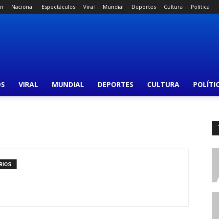
án
Nacional
Espectáculos
Viral
Mundial
Deportes
Cultura
Política
OS
VIRAL
MUNDIAL
DEPORTES
CULTURA
POLÍTI
RIOS