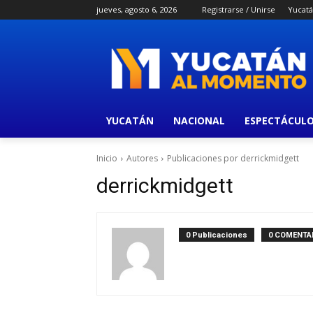
jueves, agosto 6, 2026
Registrarse / Unirse
Yucat
YUCATÁN
NACIONAL
ESPECTÁCUL
Inicio
Autores
Publicaciones por derrickmidgett
derrickmidgett
0 Publicaciones
0 COMENTA