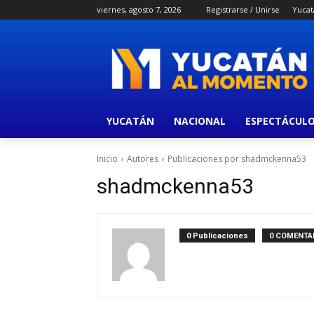
viernes, agosto 7, 2026
Registrarse / Unirse
Yucat
YUCATÁN
NACIONAL
ESPECTÁCUL
Inicio
Autores
Publicaciones por shadmckenna53
shadmckenna53
0 Publicaciones
0 COMENTA