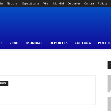
án
Nacional
Espectáculos
Viral
Mundial
Deportes
Cultura
Política
OS
VIRAL
MUNDIAL
DEPORTES
CULTURA
POLÍTI
RIOS