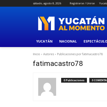
sábado, agosto 8, 2026
Registrarse / Unirse
Yucat
YUCATÁN
NACIONAL
ESPECTÁCUL
Inicio
Autores
Publicaciones por fatimacastro78
fatimacastro78
0 Publicaciones
0 COMENTA