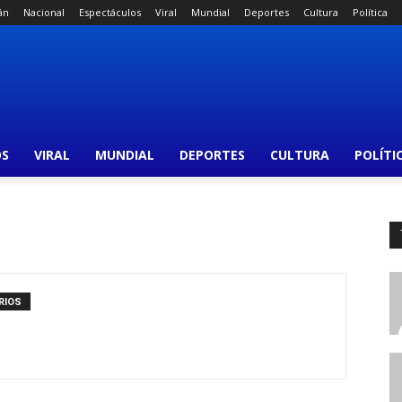
án
Nacional
Espectáculos
Viral
Mundial
Deportes
Cultura
Política
OS
VIRAL
MUNDIAL
DEPORTES
CULTURA
POLÍTI
RIOS