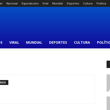
án
Nacional
Espectáculos
Viral
Mundial
Deportes
Cultura
Política
OS
VIRAL
MUNDIAL
DEPORTES
CULTURA
POLÍTI
RIOS