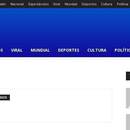
atán
Nacional
Espectáculos
Viral
Mundial
Deportes
Cultura
Política
OS
VIRAL
MUNDIAL
DEPORTES
CULTURA
POLÍTI
RIOS