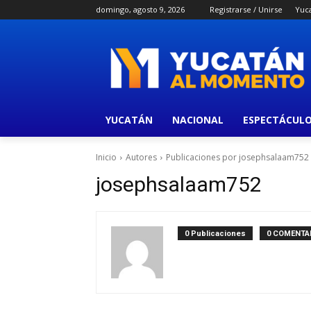
domingo, agosto 9, 2026
Registrarse / Unirse
Yuc
YUCATÁN
NACIONAL
ESPECTÁCUL
Inicio
Autores
Publicaciones por josephsalaam752
josephsalaam752
0 Publicaciones
0 COMENTA