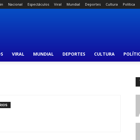
án
Nacional
Espectáculos
Viral
Mundial
Deportes
Cultura
Política
OS
VIRAL
MUNDIAL
DEPORTES
CULTURA
POLÍTI
RIOS