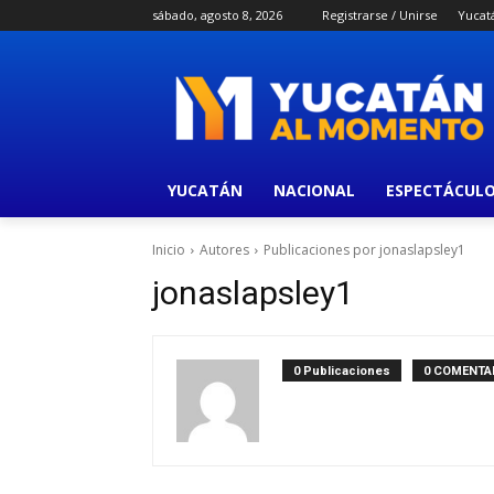
sábado, agosto 8, 2026
Registrarse / Unirse
Yucat
YUCATÁN
NACIONAL
ESPECTÁCUL
Inicio
Autores
Publicaciones por jonaslapsley1
jonaslapsley1
0 Publicaciones
0 COMENTA