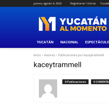
jueves, agosto 6, 2026
Registrarse / Unirse
Yucat
YUCATÁN
NACIONAL
ESPECTÁCUL
Inicio
Autores
Publicaciones por kaceytrammell
kaceytrammell
0 Publicaciones
0 COMENTA