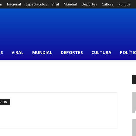
án
Nacional
Espectáculos
Viral
Mundial
Deportes
Cultura
Política
OS
VIRAL
MUNDIAL
DEPORTES
CULTURA
POLÍTI
RIOS