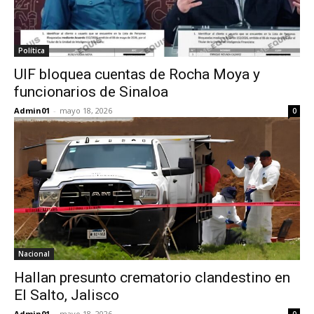
Política
UIF bloquea cuentas de Rocha Moya y
funcionarios de Sinaloa
Admin01
-
mayo 18, 2026
0
Nacional
Hallan presunto crematorio clandestino en
El Salto, Jalisco
Admin01
-
mayo 18, 2026