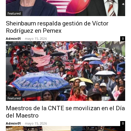
Featured
Sheinbaum respalda gestión de Víctor
Rodríguez en Pemex
Admin01
-
mayo 15, 2026
0
Featured
Maestros de la CNTE se movilizan en el Día
del Maestro
Admin01
-
mayo 15, 2026
0