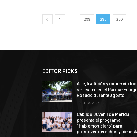
...
...
1
288
289
290
EDITOR PICKS
Arte, tradición y comercio loc
se reúnen en el Parque Eulog
Rosado durante agosto
agosto 8, 2026
Cabildo Juvenil de Mérida
presenta el programa
“Hablemos claro” para
promover derechos y bienest