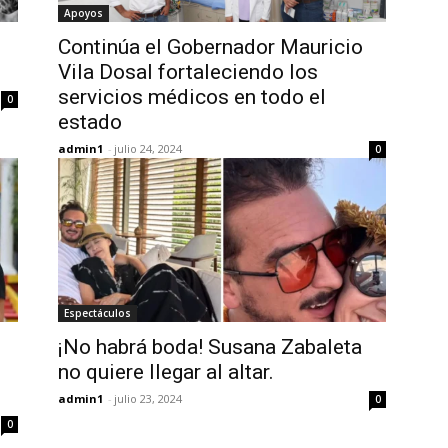
Apoyos
Continúa el Gobernador Mauricio
Vila Dosal fortaleciendo los
servicios médicos en todo el
0
estado
admin1
-
julio 24, 2024
0
Espectáculos
¡No habrá boda! Susana Zabaleta
no quiere llegar al altar.
admin1
-
julio 23, 2024
0
0