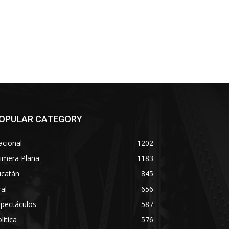
OPULAR CATEGORY
acional
1202
imera Plana
1183
ucatán
845
ral
656
spectáculos
587
lítica
576