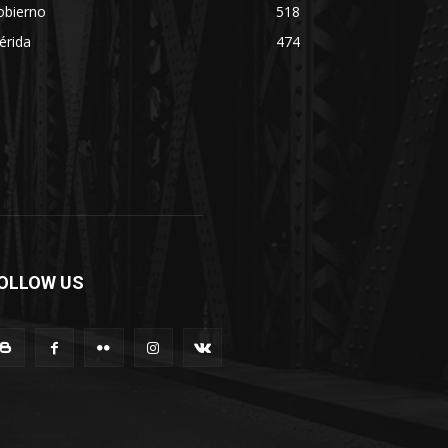
obierno
518
érida
474
OLLOW US