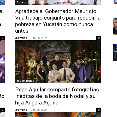
Apoyos
al
Agradece el Gobernador Mauricio
Vila trabajo conjunto para reducir la
a
pobreza en Yucatán como nunca
antes
admin1
-
julio 26, 2024
0
0
Espectáculos
Pepe Aguilar comparte fotografías
ño
inéditas de la boda de Nodal y su
hija Angela Aguilar
admin1
-
julio 25, 2024
0
0