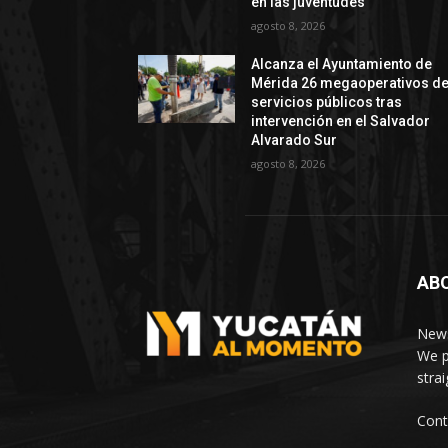
en las juventudes
agosto 8, 2026
Alcanza el Ayuntamiento de
Mérida 26 megaoperativos d
servicios públicos tras
intervención en el Salvador
Alvarado Sur
agosto 8, 2026
AB
News
We p
stra
Cont