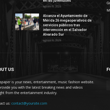
en las juventudes
G
agosto 8, 2026
M
Alcanza el Ayuntamiento de
e
Mérida 26 megaoperativos de
servicios públicos tras
intervención en el Salvador
Alvarado Sur
agosto 8, 2026
OUT US
F
paper is your news, entertainment, music fashion website.
rovide you with the latest breaking news and videos
ight from the entertainment industry.
act us:
contact@yoursite.com