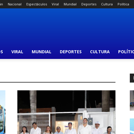
án
Nacional
Espectáculos
Viral
Mundial
Deportes
Cultura
Política
OS
VIRAL
MUNDIAL
DEPORTES
CULTURA
POLÍTI