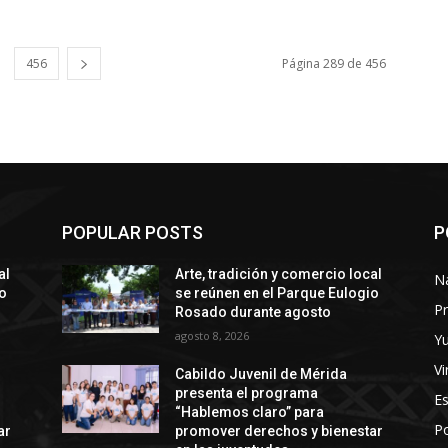
456
Página 289 de 456
POPULAR POSTS
P
al
Arte, tradición y comercio local
N
io
se reúnen en el Parque Eulogio
Pr
Rosado durante agosto
agosto 8, 2026
Y
Vi
Cabildo Juvenil de Mérida
presenta el programa
E
“Hablemos claro” para
Po
ar
promover derechos y bienestar