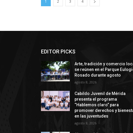
1
2
3
4
EDITOR PICKS
Arte, tradición y comercio loc
se reúnen en el Parque Eulog
Rosado durante agosto
agosto 8, 2026
Cabildo Juvenil de Mérida
presenta el programa
“Hablemos claro” para
promover derechos y bienest
en las juventudes
agosto 8, 2026