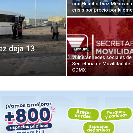
con Huacho Díaz Mena ant
crisis por precio por kilóm
z deja 13
MOVILIDAD
Vulneran redes sociales de 
Secretaría de Movilidad de
CDMX