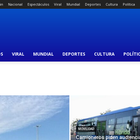
án
Nacional
Espectáculos
Viral
Mundial
Deportes
Cultura
Política
OS
VIRAL
MUNDIAL
DEPORTES
CULTURA
POLÍTI
MOVILIDAD
Camioneros piden audienci