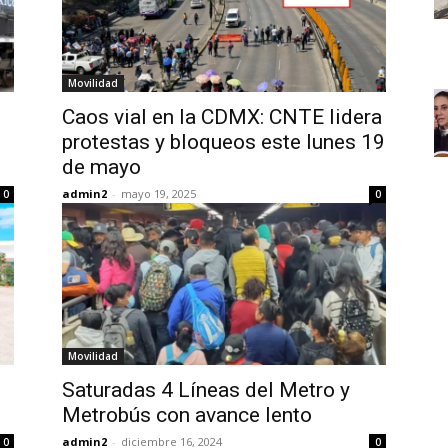
Movilidad
Caos vial en la CDMX: CNTE lidera
protestas y bloqueos este lunes 19
de mayo
admin2
-
mayo 19, 2025
0
0
Movilidad
Saturadas 4 Líneas del Metro y
Metrobús con avance lento
admin2
-
diciembre 16, 2024
0
0