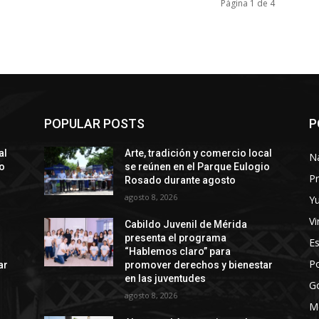
Página 1 de 4
POPULAR POSTS
P
al
Arte, tradición y comercio local
N
io
se reúnen en el Parque Eulogio
Pr
Rosado durante agosto
agosto 8, 2026
Y
Vi
Cabildo Juvenil de Mérida
presenta el programa
E
“Hablemos claro” para
Po
ar
promover derechos y bienestar
en las juventudes
G
agosto 8, 2026
M