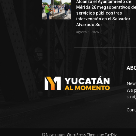
Alcanza el Ayuntamiento de
Mérida 26 megaoperativos d
servicios públicos tras
intervención en el Salvador
Alvarado Sur
agosto 8, 2026
AB
News
We p
stra
Cont
© Newspaper WordPress Theme by TagDiv