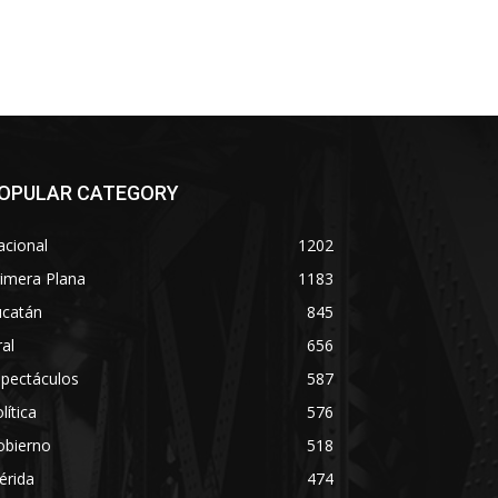
OPULAR CATEGORY
acional
1202
imera Plana
1183
ucatán
845
ral
656
spectáculos
587
lítica
576
obierno
518
érida
474