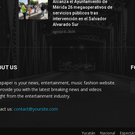
Alcanza el Ayuntamiento de
e
Mérida 26 megaoperativos de
servicios públicos tras
intervención en el Salvador
Alvarado Sur
agosto 8, 2026
OUT US
F
paper is your news, entertainment, music fashion website.
rovide you with the latest breaking news and videos
ight from the entertainment industry.
act us:
contact@yoursite.com
Yucatán
Nacional
Espectác