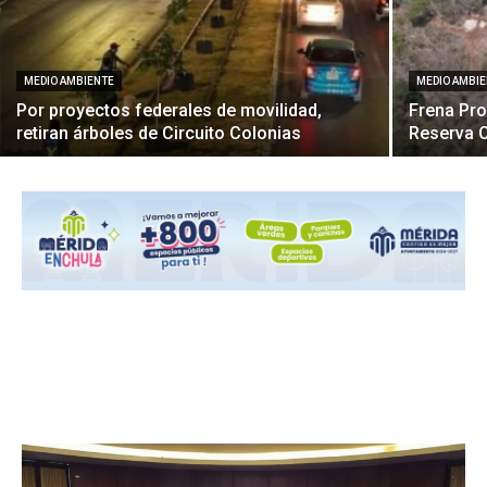
MEDIO AMBIENTE
MEDIO AMBI
Por proyectos federales de movilidad,
Frena Pro
retiran árboles de Circuito Colonias
Reserva C