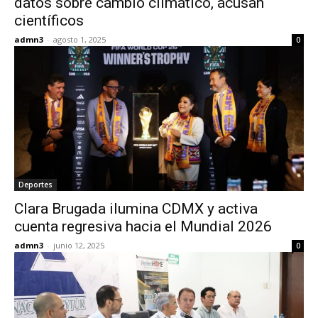
datos sobre cambio climático, acusan
científicos
admn3
-
agosto 1, 2025
0
Deportes
Clara Brugada ilumina CDMX y activa
cuenta regresiva hacia el Mundial 2026
admn3
-
junio 12, 2025
0