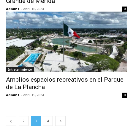
Grande de Mérida
admin1
-
abril 16, 2024
0
Entretenimiento
Amplios espacios recreativos en el Parque
de La Plancha
admin1
-
abril 15, 2024
0
2
3
4