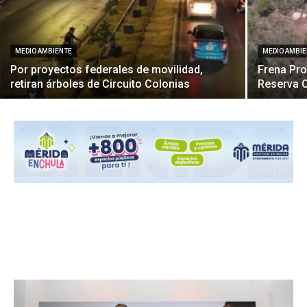
MEDIO AMBIENTE
MEDIO AMBI
Por proyectos federales de movilidad,
Frena Pro
retiran árboles de Circuito Colonias
Reserva C