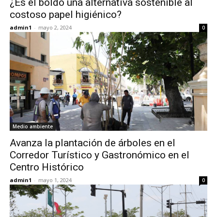
¿Es el boldo una alternativa sostenible al
costoso papel higiénico?
admin1
-
mayo 2, 2024
0
Medio ambiente
Avanza la plantación de árboles en el
Corredor Turístico y Gastronómico en el
Centro Histórico
admin1
-
mayo 1, 2024
0