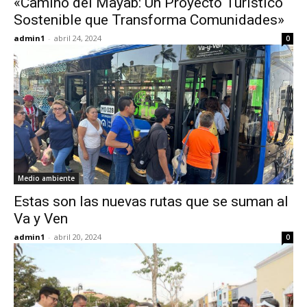
«Camino del Mayab: Un Proyecto Turístico
Sostenible que Transforma Comunidades»
admin1
-
abril 24, 2024
0
Medio ambiente
Estas son las nuevas rutas que se suman al
Va y Ven
admin1
-
abril 20, 2024
0