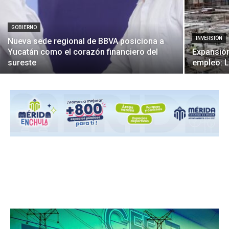
GOBIERNO
INVERSIÓN
Nueva sede regional de BBVA posiciona a
Yucatán como el corazón financiero del
Expansión
sureste
empleo: L