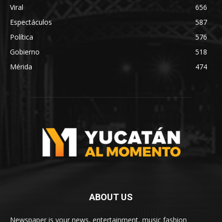
Viral
656
Espectáculos
587
Política
576
Gobierno
518
Mérida
474
ABOUT US
Newspaper is your news, entertainment, music fashion