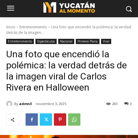
Inicio
Entretenimiento
Una foto que encendió la polémica: la verdad
detrás de la imagen...
Entretenimiento
Espectáculos
Nacional
Primera Plana
Viral
Una foto que encendió la
polémica: la verdad detrás de
la imagen viral de Carlos
Rivera en Halloween
By
admn3
noviembre 3, 2025
283
0