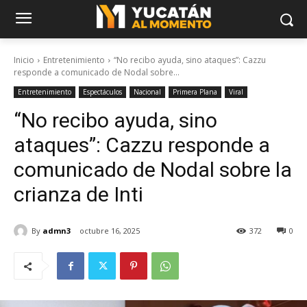
Inicio
Entretenimiento
“No recibo ayuda, sino ataques”: Cazzu
responde a comunicado de Nodal sobre...
Entretenimiento
Espectáculos
Nacional
Primera Plana
Viral
“No recibo ayuda, sino
ataques”: Cazzu responde a
comunicado de Nodal sobre la
crianza de Inti
By
admn3
octubre 16, 2025
372
0