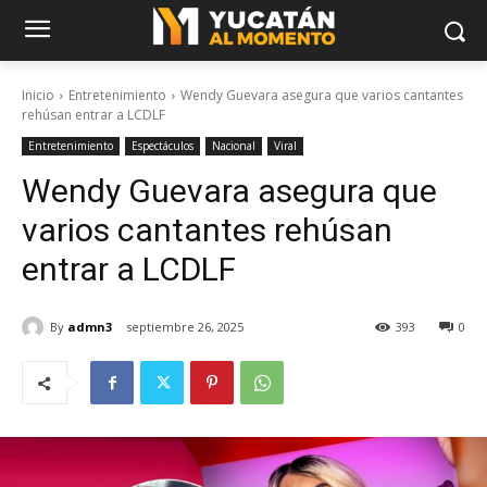
Inicio
Entretenimiento
Wendy Guevara asegura que varios cantantes
rehúsan entrar a LCDLF
Entretenimiento
Espectáculos
Nacional
Viral
Wendy Guevara asegura que
varios cantantes rehúsan
entrar a LCDLF
By
admn3
septiembre 26, 2025
393
0