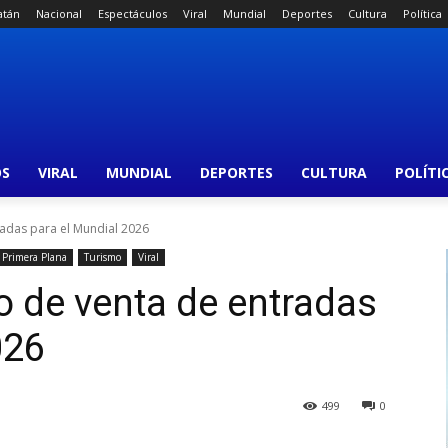
atán
Nacional
Espectáculos
Viral
Mundial
Deportes
Cultura
Política
OS
VIRAL
MUNDIAL
DEPORTES
CULTURA
POLÍTI
tradas para el Mundial 2026
Primera Plana
Turismo
Viral
o de venta de entradas
026
499
0