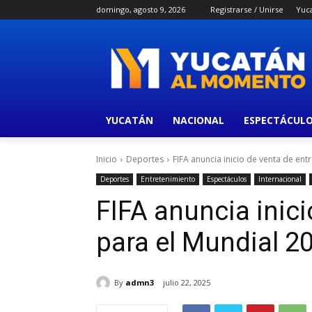
domingo, agosto 9, 2026
Registrarse / Unirse
Yuc
YUCATÁN
NACIONAL
ESPECTÁCUL
Inicio
Deportes
FIFA anuncia inicio de venta de en
Deportes
Entretenimiento
Espectáculos
Internacional
FIFA anuncia inici
para el Mundial 2
By
admn3
julio 22, 2025