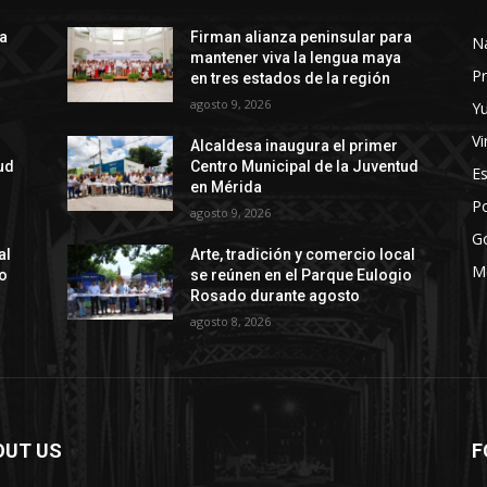
ra
Firman alianza peninsular para
N
mantener viva la lengua maya
Pr
en tres estados de la región
agosto 9, 2026
Y
Vi
Alcaldesa inaugura el primer
ud
Centro Municipal de la Juventud
E
en Mérida
Po
agosto 9, 2026
G
al
Arte, tradición y comercio local
M
io
se reúnen en el Parque Eulogio
Rosado durante agosto
agosto 8, 2026
OUT US
F