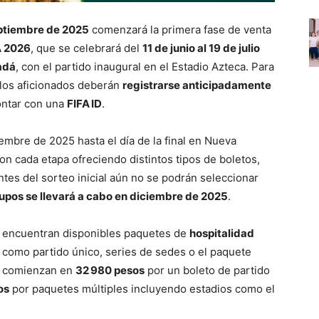
eptiembre de 2025
comenzará la primera fase de venta
A 2026
, que se celebrará del
11 de junio al 19 de julio
adá
, con el partido inaugural en el Estadio Azteca. Para
 los aficionados deberán
registrarse anticipadamente
contar con una
FIFA ID
.
embre de 2025 hasta el día de la final en Nueva
con cada etapa ofreciendo distintos tipos de boletos,
tes del sorteo inicial aún no se podrán seleccionar
upos se llevará a cabo en diciembre de 2025
.
se encuentran disponibles paquetes de
hospitalidad
 como partido único, series de sedes o el paquete
os comienzan en
32 980 pesos
por un boleto de partido
os
por paquetes múltiples incluyendo estadios como el