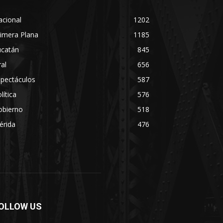
acional
1202
imera Plana
1185
ucatán
845
ral
656
spectáculos
587
lítica
576
obierno
518
érida
476
OLLOW US