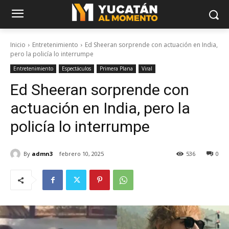
Inicio
Entretenimiento
Ed Sheeran sorprende con actuación en India,
pero la policía lo interrumpe
Entretenimiento
Espectáculos
Primera Plana
Viral
Ed Sheeran sorprende con
actuación en India, pero la
policía lo interrumpe
By
admn3
febrero 10, 2025
536
0