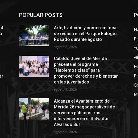
POPULAR POSTS
P
al
Arte, tradición y comercio local
N
io
se reúnen en el Parque Eulogio
Pr
Rosado durante agosto
agosto 8, 2026
Y
Vi
Cabildo Juvenil de Mérida
presenta el programa
E
“Hablemos claro” para
Po
ar
promover derechos y bienestar
en las juventudes
G
agosto 8, 2026
M
Alcanza el Ayuntamiento de
e
Mérida 26 megaoperativos de
servicios públicos tras
intervención en el Salvador
Alvarado Sur
agosto 8, 2026