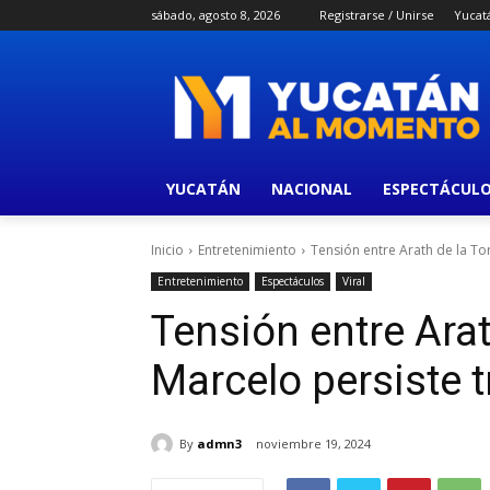
sábado, agosto 8, 2026
Registrarse / Unirse
Yucat
YUCATÁN
NACIONAL
ESPECTÁCUL
Inicio
Entretenimiento
Tensión entre Arath de la Torr
Entretenimiento
Espectáculos
Viral
Tensión entre Arat
Marcelo persiste t
By
admn3
noviembre 19, 2024