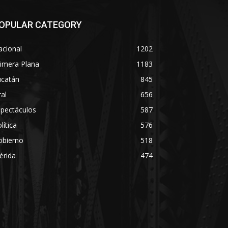
OPULAR CATEGORY
acional
1202
imera Plana
1183
ucatán
845
ral
656
spectáculos
587
lítica
576
obierno
518
érida
474