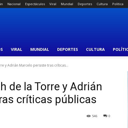
án
Nacional
Espectáculos
Viral
Mundial
Deportes
Cultura
Política
OS
VIRAL
MUNDIAL
DEPORTES
CULTURA
POLÍTI
e y Adrián Marcelo persiste tras críticas...
h de la Torre y Adrián
ras críticas públicas
546
0