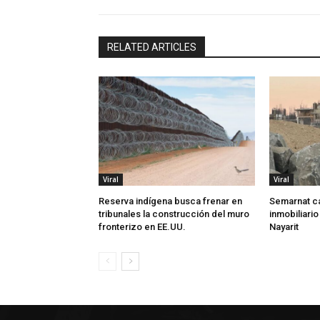
RELATED ARTICLES
Viral
Viral
Reserva indígena busca frenar en
Semarnat c
tribunales la construcción del muro
inmobiliario
fronterizo en EE.UU.
Nayarit