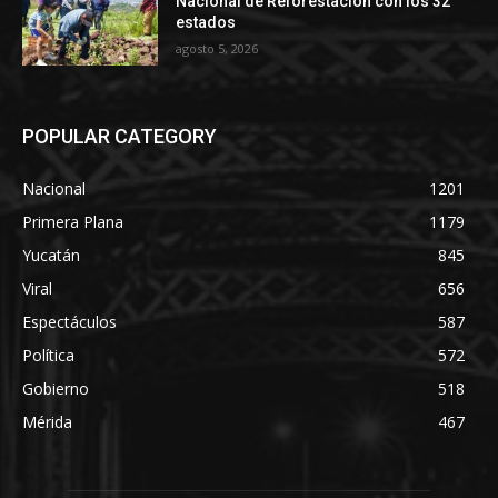
Nacional de Reforestación con los 32
estados
agosto 5, 2026
POPULAR CATEGORY
Nacional
1201
Primera Plana
1179
Yucatán
845
Viral
656
Espectáculos
587
Política
572
Gobierno
518
Mérida
467