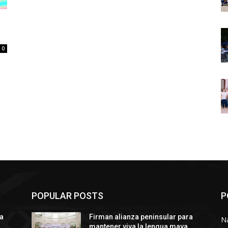
0
POPULAR POSTS
P
ra
Firman alianza peninsular para
N
mantener viva la lengua maya