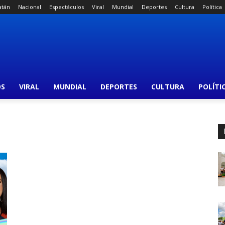
atán
Nacional
Espectáculos
Viral
Mundial
Deportes
Cultura
Política
OS
VIRAL
MUNDIAL
DEPORTES
CULTURA
POLÍTI