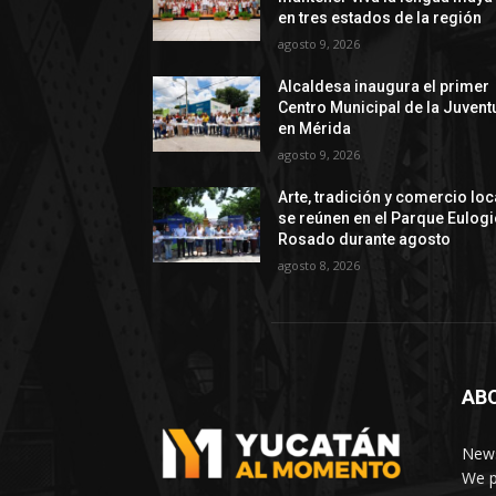
en tres estados de la región
agosto 9, 2026
Alcaldesa inaugura el primer
Centro Municipal de la Juvent
en Mérida
agosto 9, 2026
Arte, tradición y comercio loc
se reúnen en el Parque Eulog
Rosado durante agosto
agosto 8, 2026
AB
News
We p