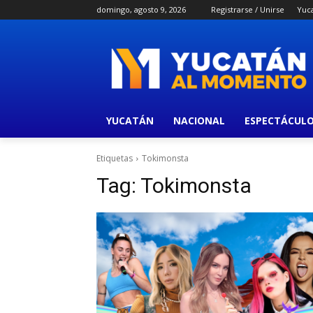
domingo, agosto 9, 2026
Registrarse / Unirse
Yuc
YUCATÁN
NACIONAL
ESPECTÁCUL
Etiquetas
Tokimonsta
Tag:
Tokimonsta