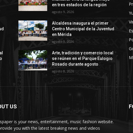
Pr
en tres estados de la región
agosto 9, 2026
Y
Vi
Alcaldesa inaugura el primer
ud
Centro Municipal de la Juventud
E
en Mérida
Po
agosto 9, 2026
G
al
Arte, tradición y comercio local
M
io
se reúnen en el Parque Eulogio
Rosado durante agosto
agosto 8, 2026
OUT US
F
paper is your news, entertainment, music fashion website.
rovide you with the latest breaking news and videos