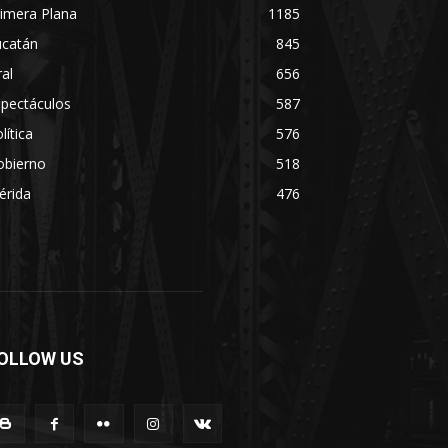
imera Plana
1185
ucatán
845
ral
656
spectáculos
587
lítica
576
obierno
518
érida
476
OLLOW US