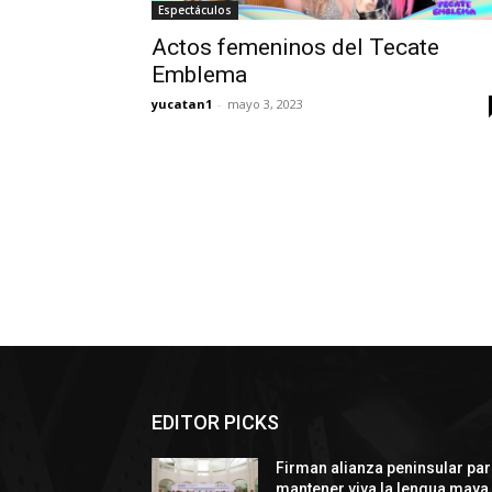
Espectáculos
Actos femeninos del Tecate
Emblema
yucatan1
-
mayo 3, 2023
EDITOR PICKS
Firman alianza peninsular pa
mantener viva la lengua maya