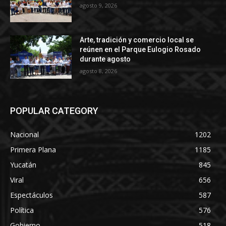
agosto 9, 2026
Arte, tradición y comercio local se
reúnen en el Parque Eulogio Rosado
durante agosto
agosto 8, 2026
POPULAR CATEGORY
Nacional
1202
Primera Plana
1185
Yucatán
845
Viral
656
Espectáculos
587
Política
576
Gobierno
518