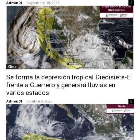
Admin01
-
noviembre 10, 2025
0
Clima
Se forma la depresión tropical Diecisiete-E
frente a Guerrero y generará lluvias en
varios estados
Admin01
-
octubre 9, 2025
0