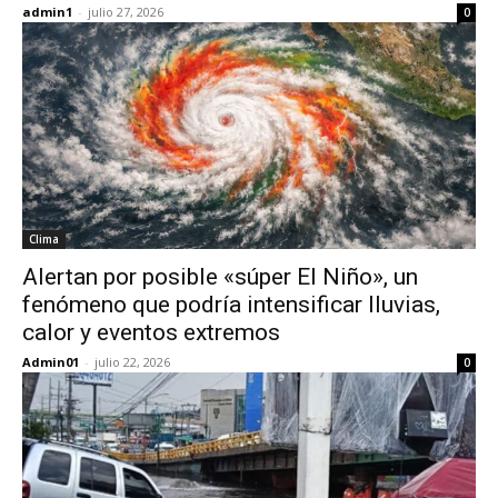
admin1
-
julio 27, 2026
0
Clima
Alertan por posible «súper El Niño», un
fenómeno que podría intensificar lluvias,
calor y eventos extremos
Admin01
-
julio 22, 2026
0