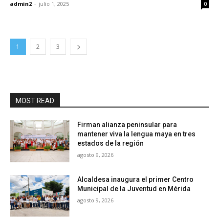
admin2
-
julio 1, 2025
0
1
2
3
MOST READ
Firman alianza peninsular para
mantener viva la lengua maya en tres
estados de la región
agosto 9, 2026
Alcaldesa inaugura el primer Centro
Municipal de la Juventud en Mérida
agosto 9, 2026