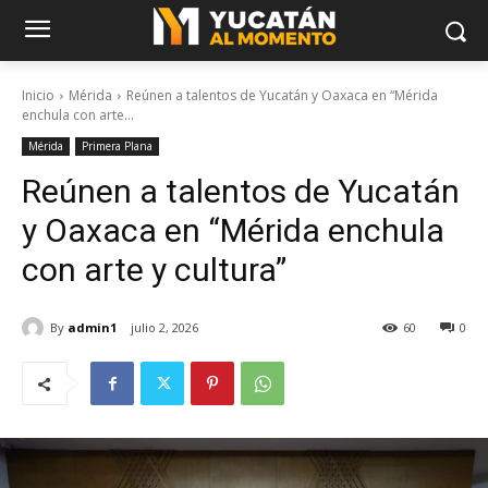
Inicio
Mérida
Reúnen a talentos de Yucatán y Oaxaca en “Mérida
enchula con arte...
Mérida
Primera Plana
Reúnen a talentos de Yucatán
y Oaxaca en “Mérida enchula
con arte y cultura”
By
admin1
julio 2, 2026
60
0