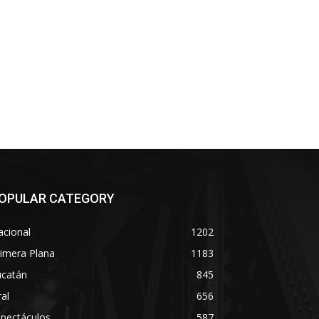
OPULAR CATEGORY
acional
1202
imera Plana
1183
ucatán
845
ral
656
spectáculos
587