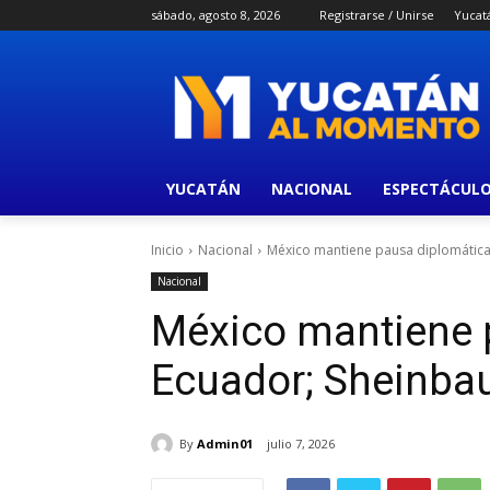
sábado, agosto 8, 2026
Registrarse / Unirse
Yucat
YUCATÁN
NACIONAL
ESPECTÁCUL
Inicio
Nacional
México mantiene pausa diplomática
Nacional
México mantiene 
Ecuador; Sheinba
By
Admin01
julio 7, 2026