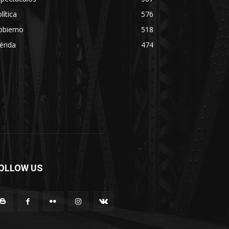
lítica
576
obierno
518
érida
474
OLLOW US