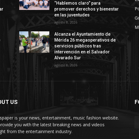
“Hablemos claro” para
Po
ar
promover derechos y bienestar
en las juventudes
G
agosto 8, 2026
M
Alcanza el Ayuntamiento de
e
Mérida 26 megaoperativos de
servicios públicos tras
intervención en el Salvador
Alvarado Sur
agosto 8, 2026
OUT US
F
paper is your news, entertainment, music fashion website.
rovide you with the latest breaking news and videos
ight from the entertainment industry.