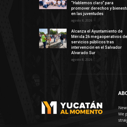
“Hablemos claro” para
promover derechos y bienest
en las juventudes
agosto 8, 2026
Alcanza el Ayuntamiento de
Mérida 26 megaoperativos d
servicios públicos tras
intervención en el Salvador
Alvarado Sur
agosto 8, 2026
AB
News
We p
stra