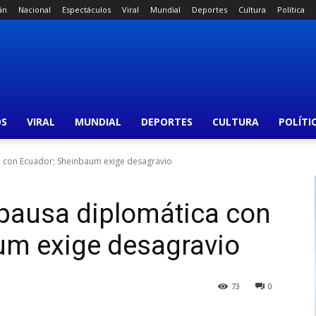
án
Nacional
Espectáculos
Viral
Mundial
Deportes
Cultura
Política
OS
VIRAL
MUNDIAL
DEPORTES
CULTURA
POLÍTI
 con Ecuador; Sheinbaum exige desagravio
pausa diplomática con
um exige desagravio
73
0