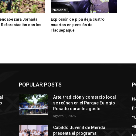
Nacional
encabezará Jornada
Explosión de pipa deja cuatro
 Reforestación con los
muertos en pensión de
Tlaquepaque
POPULAR POSTS
P
al
Arte, tradición y comercio local
N
io
se reúnen en el Parque Eulogio
Pr
Rosado durante agosto
agosto 8, 2026
Y
Vi
Cabildo Juvenil de Mérida
presenta el programa
E