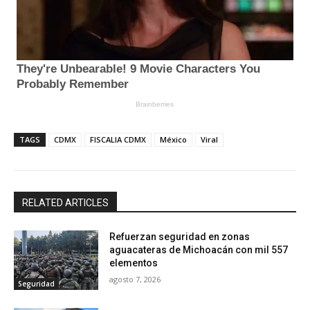
TAGS
CDMX
FISCALIA CDMX
México
Viral
RELATED ARTICLES
Refuerzan seguridad en zonas
aguacateras de Michoacán con mil 557
elementos
agosto 7, 2026
Seguridad