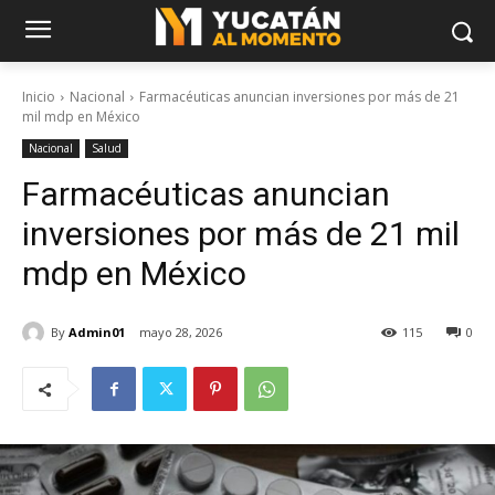
Inicio
Nacional
Farmacéuticas anuncian inversiones por más de 21
mil mdp en México
Nacional
Salud
Farmacéuticas anuncian
inversiones por más de 21 mil
mdp en México
By
Admin01
mayo 28, 2026
115
0