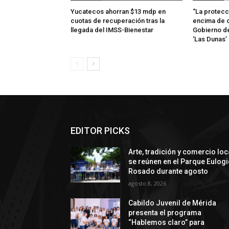
Yucatecos ahorran $13 mdp en
“La protecc
cuotas de recuperación tras la
encima de c
llegada del IMSS-Bienestar
Gobierno d
‘Las Dunas’
EDITOR PICKS
Arte, tradición y comercio loc
se reúnen en el Parque Eulog
Rosado durante agosto
agosto 8, 2026
Cabildo Juvenil de Mérida
presenta el programa
“Hablemos claro” para