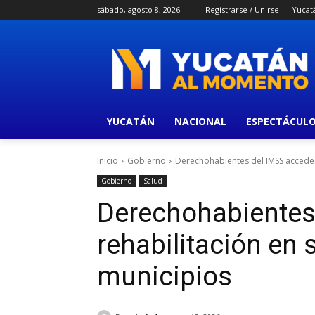
sábado, agosto 8, 2026
Registrarse / Unirse
Yucat
YUCATÁN
NACIONAL
ESPECTÁCUL
Inicio
Gobierno
Derechohabientes del IMSS acceder
Gobierno
Salud
Derechohabientes
rehabilitación en 
municipios