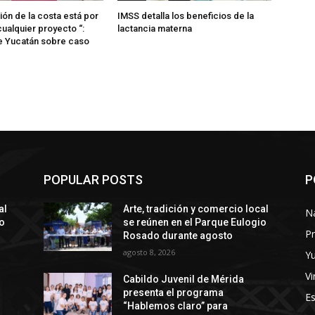
ión de la costa está por
IMSS detalla los beneficios de la
ualquier proyecto “:
lactancia materna
e Yucatán sobre caso
POPULAR POSTS
P
al
Arte, tradición y comercio local
N
io
se reúnen en el Parque Eulogio
Pr
Rosado durante agosto
agosto 8, 2026
Y
Vi
Cabildo Juvenil de Mérida
presenta el programa
E
“Hablemos claro” para