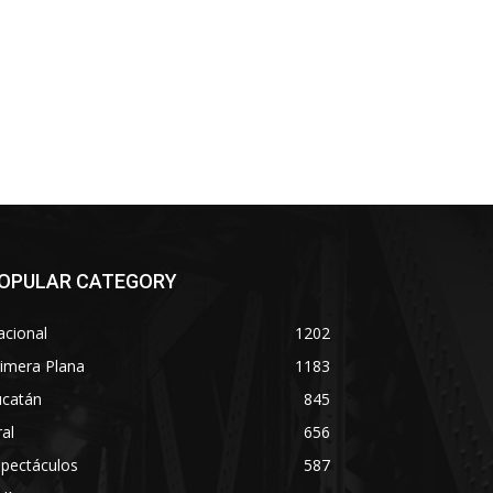
OPULAR CATEGORY
acional
1202
imera Plana
1183
ucatán
845
ral
656
spectáculos
587