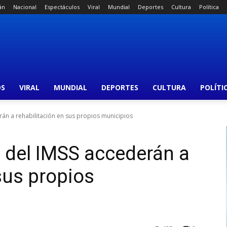
án
Nacional
Espectáculos
Viral
Mundial
Deportes
Cultura
Política
OS
VIRAL
MUNDIAL
DEPORTES
CULTURA
POLÍTI
án a rehabilitación en sus propios municipios
 del IMSS accederán a
sus propios