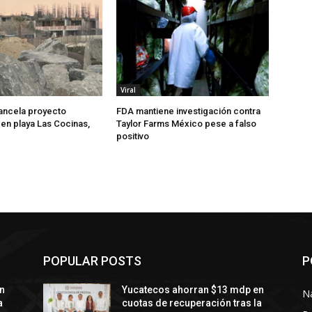
Viral
ancela proyecto
FDA mantiene investigación contra
 en playa Las Cocinas,
Taylor Farms México pese a falso
positivo
POPULAR POSTS
P
n
Yucatecos ahorran $13 mdp en
N
a
cuotas de recuperación tras la