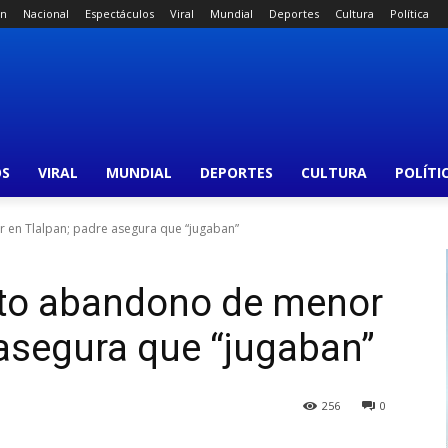
án
Nacional
Espectáculos
Viral
Mundial
Deportes
Cultura
Política
OS
VIRAL
MUNDIAL
DEPORTES
CULTURA
POLÍTI
 en Tlalpan; padre asegura que “jugaban”
nto abandono de menor
 asegura que “jugaban”
256
0