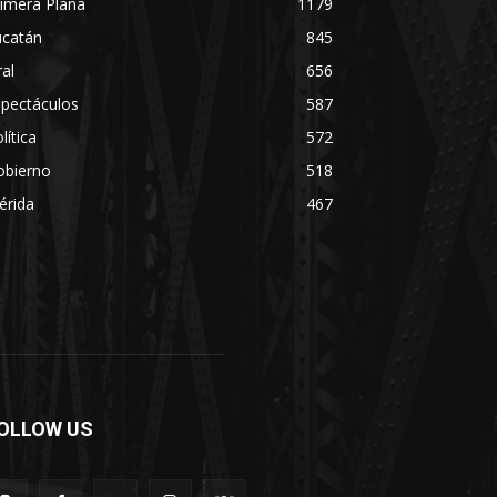
imera Plana
1179
ucatán
845
ral
656
spectáculos
587
lítica
572
obierno
518
érida
467
OLLOW US