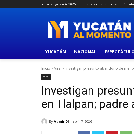
jueves, agosto 6, 2026
Registrarse / Unirse
Yucat
YUCATÁN
NACIONAL
ESPECTÁCUL
Inicio
Viral
Investigan presunto abandono de menor
Viral
Investigan presu
en Tlalpan; padre
By
Admin01
abril 7, 2026