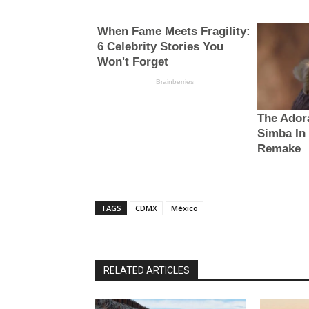
TAGS
CDMX
México
RELATED ARTICLES