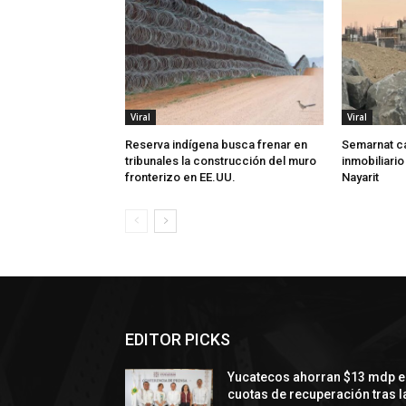
Viral
Viral
Reserva indígena busca frenar en
Semarnat c
tribunales la construcción del muro
inmobiliario
fronterizo en EE.UU.
Nayarit
EDITOR PICKS
Yucatecos ahorran $13 mdp e
cuotas de recuperación tras l