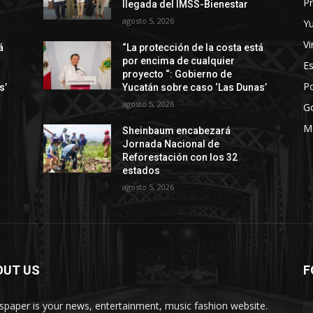
Pr
llegada del IMSS-Bienestar
agosto 5, 2026
Y
Vi
á
“La protección de la costa está
por encima de cualquier
E
proyecto “: Gobierno de
Po
s’
Yucatán sobre caso ‘Las Dunas’
agosto 5, 2026
G
M
Sheinbaum encabezará
Jornada Nacional de
Reforestación con los 32
estados
agosto 5, 2026
OUT US
F
paper is your news, entertainment, music fashion website.