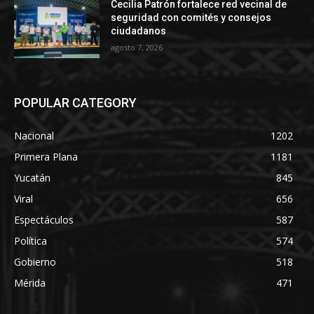
Cecilia Patrón fortalece red vecinal de
seguridad con comités y consejos
ciudadanos
agosto 7, 2026
POPULAR CATEGORY
Nacional
1202
Primera Plana
1181
Yucatán
845
Viral
656
Espectáculos
587
Política
574
Gobierno
518
Mérida
471