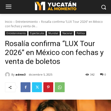
Inicio
Entretenimiento
Rosalía confirma “LUX Tour 2026” en México
con fechas y venta de...
Entretenimiento
Espectáculos
Mundial
Nacional
Política
Rosalía confirma “LUX Tour
2026” en México con fechas y
venta de boletos
By
admn3
diciembre 5, 2025
342
0