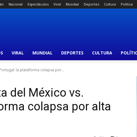
án
Nacional
Espectáculos
Viral
Mundial
Deportes
Cultura
Política
OS
VIRAL
MUNDIAL
DEPORTES
CULTURA
POLÍTI
Portugal: la plataforma colapsa por...
a del México vs.
forma colapsa por alta