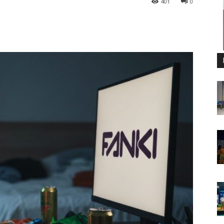
401
0