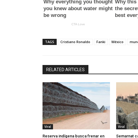
TAGS
Cristiano Ronaldo
Fanki
México
mund
RELATED ARTICLES
Viral
Viral
Reserva indígena busca frenar en
Semarnat c