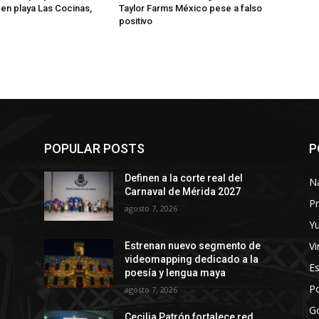
 en playa Las Cocinas,
Taylor Farms México pese a falso
positivo
POPULAR POSTS
P
Definen a la corte real del
N
Carnaval de Mérida 2027
Pr
agosto 7, 2026
Y
Vi
Estrenan nuevo segmento de
videomapping dedicado a la
E
poesía y lengua maya
Po
agosto 7, 2026
G
Cecilia Patrón fortalece red