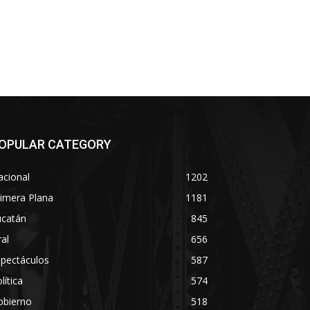
OPULAR CATEGORY
acional
1202
imera Plana
1181
ucatán
845
ral
656
spectáculos
587
lítica
574
obierno
518