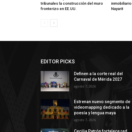
tribunales la construcción del muro
inmobiliario
fronterizo en EE.UU.
Nayarit
EDITOR PICKS
Definen a la corte real del
Carnaval de Mérida 2027
agosto 7, 2026
Estrenan nuevo segmento de
videomapping dedicado a la
poesía y lengua maya
agosto 7, 2026
Cecilia Patrón fortalece red