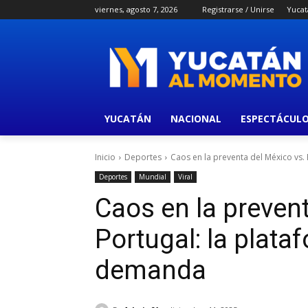
viernes, agosto 7, 2026
Registrarse / Unirse
Yucat
YUCATÁN
NACIONAL
ESPECTÁCUL
Inicio
Deportes
Caos en la preventa del México vs. 
Deportes
Mundial
Viral
Caos en la prevent
Portugal: la plata
demanda