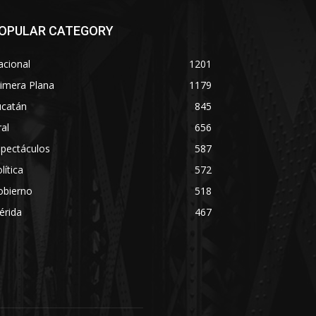
OPULAR CATEGORY
acional
1201
imera Plana
1179
ucatán
845
ral
656
spectáculos
587
lítica
572
obierno
518
érida
467