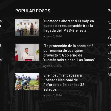
POPULAR POSTS
P
n
Yucatecos ahorran $13 mdp en
N
a
cuotas de recuperación tras la
Pr
llegada del IMSS-Bienestar
agosto 5, 2026
Y
Vi
á
“La protección de la costa está
por encima de cualquier
E
proyecto “: Gobierno de
Po
s’
Yucatán sobre caso ‘Las Dunas’
agosto 5, 2026
G
M
Sheinbaum encabezará
Jornada Nacional de
Reforestación con los 32
estados
agosto 5, 2026