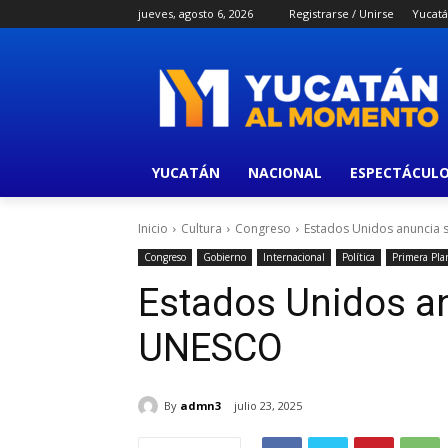
jueves, agosto 6, 2026
Registrarse / Unirse
Yucat
YUCATÁN
NACIONAL
ESPECTÁCUL
Inicio
Cultura
Congreso
Estados Unidos anuncia 
Congreso
Gobierno
Internacional
Política
Primera Pla
Estados Unidos an
UNESCO
By
admn3
julio 23, 2025