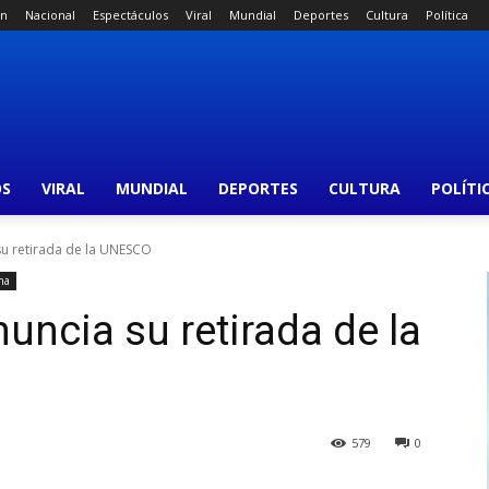
án
Nacional
Espectáculos
Viral
Mundial
Deportes
Cultura
Política
OS
VIRAL
MUNDIAL
DEPORTES
CULTURA
POLÍTI
su retirada de la UNESCO
na
uncia su retirada de la
579
0