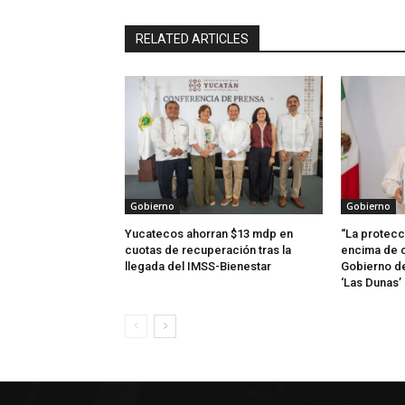
RELATED ARTICLES
Gobierno
Gobierno
Yucatecos ahorran $13 mdp en
“La protecc
cuotas de recuperación tras la
encima de c
llegada del IMSS-Bienestar
Gobierno d
‘Las Dunas’