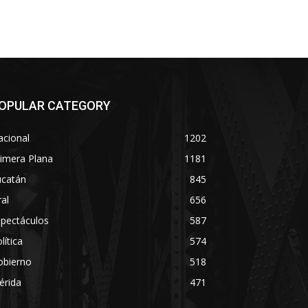
OPULAR CATEGORY
acional
1202
imera Plana
1181
ucatán
845
ral
656
spectáculos
587
lítica
574
obierno
518
érida
471