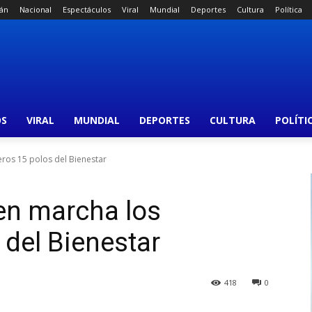
án
Nacional
Espectáculos
Viral
Mundial
Deportes
Cultura
Política
OS
VIRAL
MUNDIAL
DEPORTES
CULTURA
POLÍTI
ros 15 polos del Bienestar
n marcha los
 del Bienestar
418
0