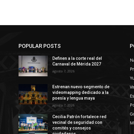
POPULAR POSTS
P
Definen a la corte real del
N
Carnaval de Mérida 2027
Pr
agosto 7, 2026
Y
Vi
Estrenan nuevo segmento de
videomapping dedicado a la
E
poesía y lengua maya
Po
agosto 7, 2026
G
Cecilia Patrón fortalece red
vecinal de seguridad con
M
comités y consejos
ciudadanos