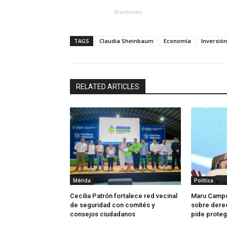
TAGS
Claudia Sheinbaum
Economía
Inversión
RELATED ARTICLES
Mérida
Política
Cecilia Patrón fortalece red vecinal
Maru Campo
de seguridad con comités y
sobre derec
consejos ciudadanos
pide protege