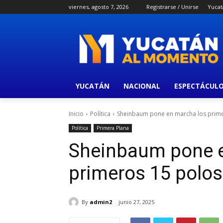
viernes, agosto 7, 2026
Registrarse / Unirse
Yucat
YUCATÁN
NACIONAL
ESPECTÁCUL
Inicio
Política
Sheinbaum pone en marcha los prime
Política
Primera Plana
Sheinbaum pone e
primeros 15 polos
By
admin2
junio 27, 2025