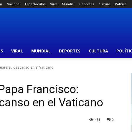
án
Nacional
Espectáculos
Viral
Mundial
Deportes
Cultura
Política
OS
VIRAL
MUNDIAL
DEPORTES
CULTURA
POLÍTI
uará su descanso en el Vaticano
Papa Francisco:
canso en el Vaticano
451
0