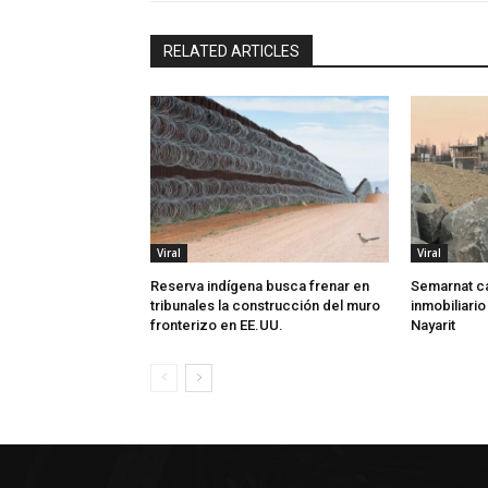
RELATED ARTICLES
Viral
Viral
Reserva indígena busca frenar en
Semarnat c
tribunales la construcción del muro
inmobiliario
fronterizo en EE.UU.
Nayarit