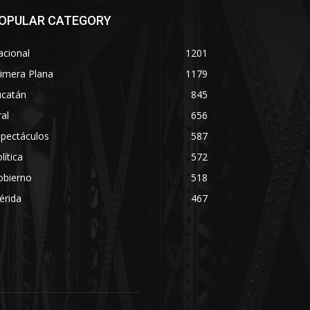
OPULAR CATEGORY
acional
1201
imera Plana
1179
ucatán
845
ral
656
spectáculos
587
lítica
572
obierno
518
érida
467