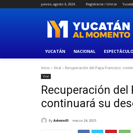
jueves, agosto 6, 2026
Registrarse / Unirse
Yucat
YUCATÁN
NACIONAL
ESPECTÁCUL
Inicio
Viral
Recuperación del Papa Francisco: contin
Viral
Recuperación del 
continuará su des
By
Admin01
marzo 24, 2025