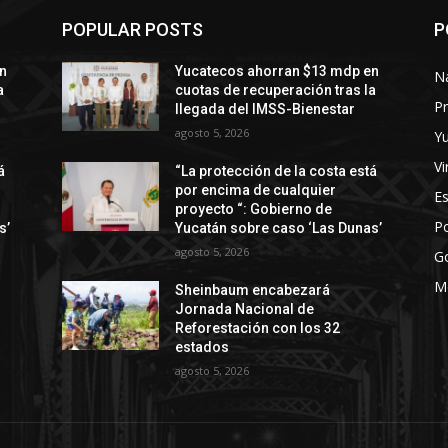
POPULAR POSTS
P
n
Yucatecos ahorran $13 mdp en
N
a
cuotas de recuperación tras la
Pr
llegada del IMSS-Bienestar
agosto 5, 2026
Y
Vi
á
“La protección de la costa está
por encima de cualquier
E
proyecto “: Gobierno de
Po
s’
Yucatán sobre caso ‘Las Dunas’
agosto 5, 2026
G
M
Sheinbaum encabezará
Jornada Nacional de
Reforestación con los 32
estados
agosto 5, 2026