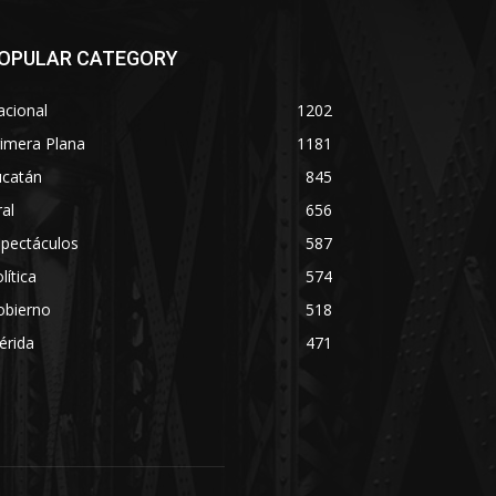
OPULAR CATEGORY
acional
1202
imera Plana
1181
ucatán
845
ral
656
spectáculos
587
lítica
574
obierno
518
érida
471