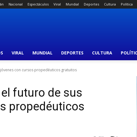
án
Nacional
Espectáculos
Viral
Mundial
Deportes
Cultura
Política
OS
VIRAL
MUNDIAL
DEPORTES
CULTURA
POLÍTI
s jóvenes con cursos propedéuticos gratuitos
 el futuro de sus
os propedéuticos