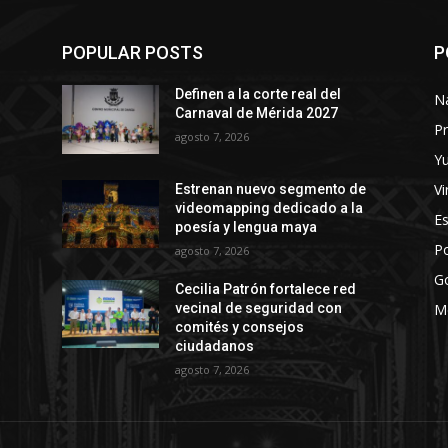
POPULAR POSTS
P
Definen a la corte real del
N
Carnaval de Mérida 2027
Pr
agosto 7, 2026
Y
Vi
Estrenan nuevo segmento de
videomapping dedicado a la
E
poesía y lengua maya
Po
agosto 7, 2026
G
Cecilia Patrón fortalece red
vecinal de seguridad con
M
comités y consejos
ciudadanos
agosto 7, 2026