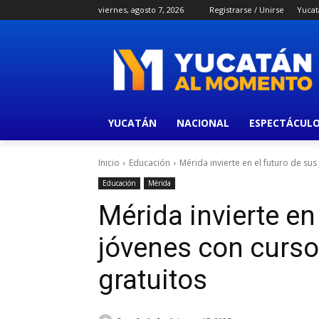
viernes, agosto 7, 2026
Registrarse / Unirse
Yucat
YUCATÁN
NACIONAL
ESPECTÁCUL
Inicio
Educación
Mérida invierte en el futuro de su
Educación
Mérida
Mérida invierte en
jóvenes con curs
gratuitos