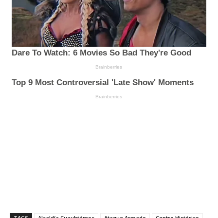
TAGS
Alcaldía Cuauhtémoc
Ataque Armado
Centro Histórico