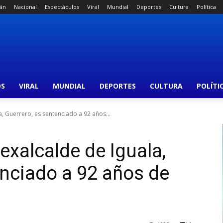
án
Nacional
Espectáculos
Viral
Mundial
Deportes
Cultura
Política
OS
VIRAL
MUNDIAL
DEPORTES
CULTURA
POLÍTI
a, Guerrero, es sentenciado a 92 años...
exalcalde de Iguala,
enciado a 92 años de