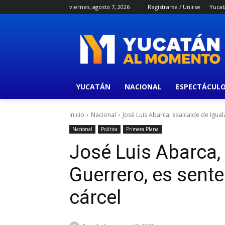
viernes, agosto 7, 2026
Registrarse / Unirse
Yucat
YUCATÁN
NACIONAL
ESPECTÁCUL
Inicio
Nacional
José Luis Abarca, exalcalde de Igual
Nacional
Política
Primera Plana
José Luis Abarca, 
Guerrero, es sent
cárcel