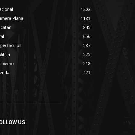
acional
1202
imera Plana
1181
ucatán
845
ral
656
spectáculos
587
lítica
575
obierno
518
érida
471
OLLOW US