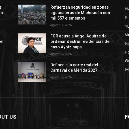
s
Refuerzan seguridad en zonas
N
on
aguacateras de Michoacán con
Pr
mil 557 elementos
agosto 7, 2026
Y
Vi
FGR acusa a Ángel Aguirre de
el
ordenar destruir evidencias del
E
caso Ayotzinapa
Po
agosto 7, 2026
G
Definen a la corte real del
M
Carnaval de Mérida 2027
agosto 7, 2026
OUT US
F