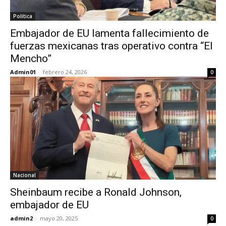
Política
Embajador de EU lamenta fallecimiento de
fuerzas mexicanas tras operativo contra “El
Mencho”
Admin01
-
febrero 24, 2026
0
Nacional
Sheinbaum recibe a Ronald Johnson,
embajador de EU
admin2
-
mayo 20, 2025
0