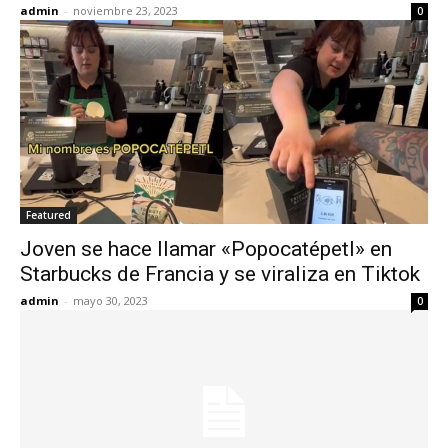
admin
-
noviembre 23, 2023
0
Featured
Joven se hace llamar «Popocatépetl» en
Starbucks de Francia y se viraliza en Tiktok
admin
-
mayo 30, 2023
0