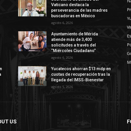
N
Vaticano destaca la
Pr
perseverancia de las madres
buscadoras en México
Y
agosto 6, 2026
Vi
Ayuntamiento de Mérida
E
atiende más de 3,400
Po
solicitudes a través del
“Miércoles Ciudadano”
G
agosto 6, 2026
M
n
Yucatecos ahorran $13 mdp en
a
cuotas de recuperación tras la
llegada del IMSS-Bienestar
agosto 5, 2026
OUT US
F