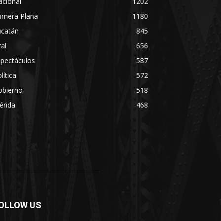
acional
1202
imera Plana
1180
ucatán
845
ral
656
spectáculos
587
lítica
572
obierno
518
érida
468
OLLOW US