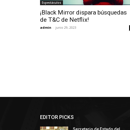
Espectáculos
¡Black Mirror dispara búsquedas
de T&C de Netflix!
admin
-
junio 29, 2023
EDITOR PICKS
Secretario de Estado del