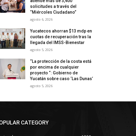
atiende más de 3,400
solicitudes a través del
“Miércoles Ciudadano”
agosto 6, 2026
Yucatecos ahorran $13 mdp en
cuotas de recuperación tras la
llegada del IMSS-Bienestar
agosto 5, 2026
“La protección de la costa está
por encima de cualquier
proyecto “: Gobierno de
Yucatán sobre caso ‘Las Dunas’
agosto 5, 2026
OPULAR CATEGORY