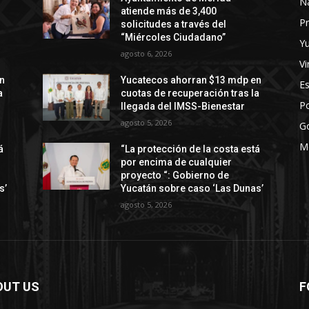
N
atiende más de 3,400
Pr
solicitudes a través del
“Miércoles Ciudadano”
Y
agosto 6, 2026
Vi
n
Yucatecos ahorran $13 mdp en
E
a
cuotas de recuperación tras la
Po
llegada del IMSS-Bienestar
agosto 5, 2026
G
M
á
“La protección de la costa está
por encima de cualquier
proyecto “: Gobierno de
s’
Yucatán sobre caso ‘Las Dunas’
agosto 5, 2026
OUT US
F