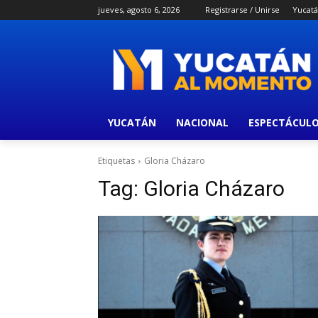
jueves, agosto 6, 2026
Registrarse / Unirse
Yucat
YUCATÁN
NACIONAL
ESPECTÁCUL
Etiquetas
Gloria Cházaro
Tag:
Gloria Cházaro