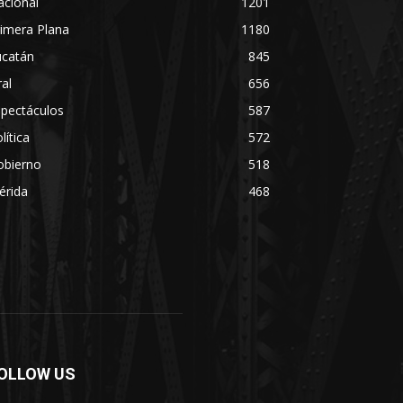
acional
1201
imera Plana
1180
ucatán
845
ral
656
spectáculos
587
lítica
572
obierno
518
érida
468
OLLOW US