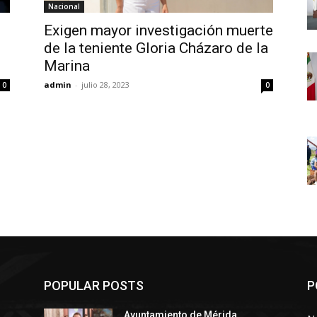
Nacional
Exigen mayor investigación muerte
de la teniente Gloria Cházaro de la
Marina
admin
-
julio 28, 2023
0
0
POPULAR POSTS
P
Ayuntamiento de Mérida