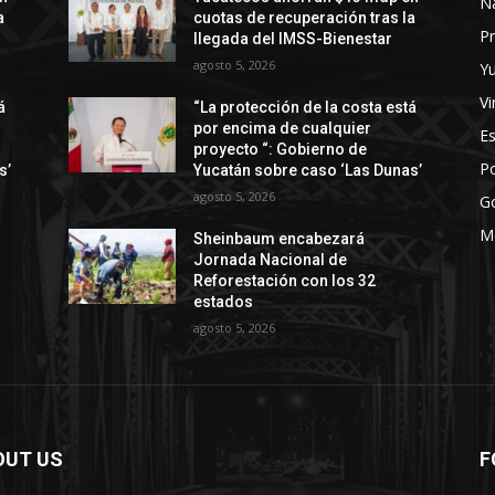
N
a
cuotas de recuperación tras la
Pr
llegada del IMSS-Bienestar
agosto 5, 2026
Y
Vi
á
“La protección de la costa está
por encima de cualquier
E
proyecto “: Gobierno de
Po
s’
Yucatán sobre caso ‘Las Dunas’
agosto 5, 2026
G
M
Sheinbaum encabezará
Jornada Nacional de
Reforestación con los 32
estados
agosto 5, 2026
OUT US
F