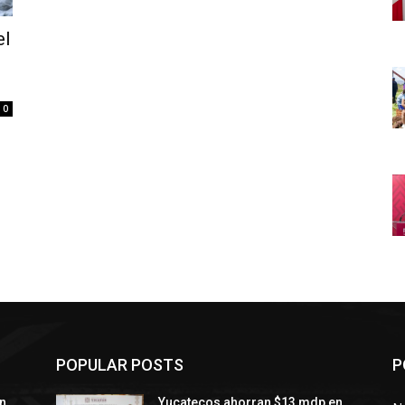
el
0
POPULAR POSTS
P
n
Yucatecos ahorran $13 mdp en