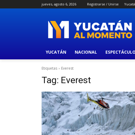
jueves, agosto 6, 2026
Registrarse / Unirse
Yucat
YUCATÁN
NACIONAL
ESPECTÁCUL
Etiquetas
Everest
Tag:
Everest