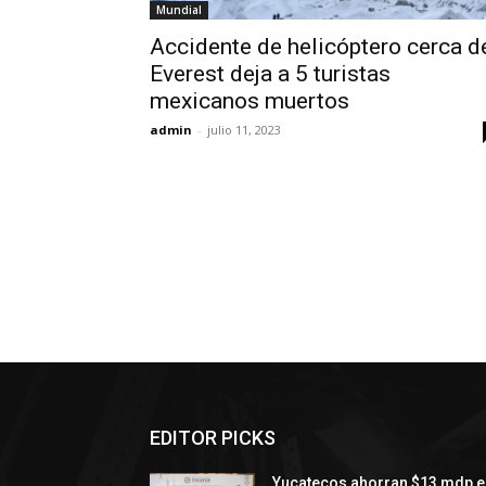
Mundial
Accidente de helicóptero cerca d
Everest deja a 5 turistas
mexicanos muertos
admin
-
julio 11, 2023
EDITOR PICKS
Yucatecos ahorran $13 mdp e