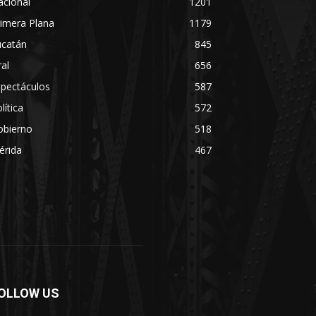
acional
1201
imera Plana
1179
ucatán
845
ral
656
spectáculos
587
lítica
572
obierno
518
érida
467
OLLOW US