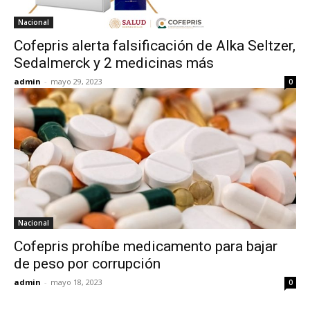
Nacional
Cofepris alerta falsificación de Alka Seltzer,
Sedalmerck y 2 medicinas más
admin
-
mayo 29, 2023
0
Nacional
Cofepris prohíbe medicamento para bajar
de peso por corrupción
admin
-
mayo 18, 2023
0