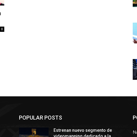
a
0
POPULAR POSTS
P
Estrenan nuevo segmento de
N
videomapping dedicado a la