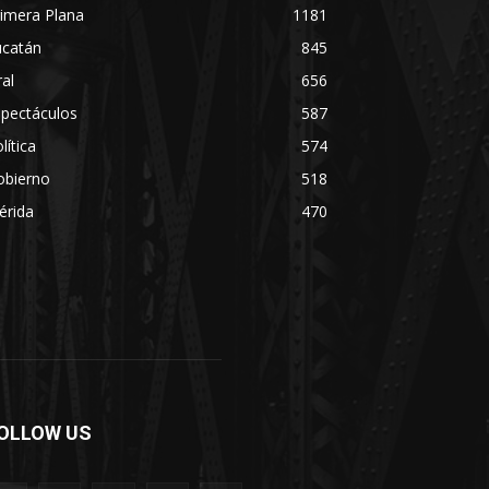
imera Plana
1181
ucatán
845
ral
656
spectáculos
587
lítica
574
obierno
518
érida
470
OLLOW US