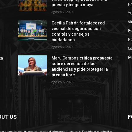
Pr
poesía y lengua maya
agosto 7, 2026
Y
Vi
Cecilia Patrón fortalece red
vecinal de seguridad con
E
comités y consejos
Po
ciudadanos
agosto 7, 2026
G
M
ta
Maru Campos critica propuesta
sobre derechos de las
audiencias y pide proteger la
prensa libre
agosto 6, 2026
OUT US
F
paper is your news, entertainment, music fashion website.