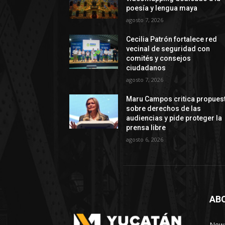
poesía y lengua maya
agosto 7, 2026
Cecilia Patrón fortalece red
vecinal de seguridad con
comités y consejos
ciudadanos
agosto 7, 2026
Maru Campos critica propues
sobre derechos de las
audiencias y pide proteger la
prensa libre
agosto 6, 2026
AB
News