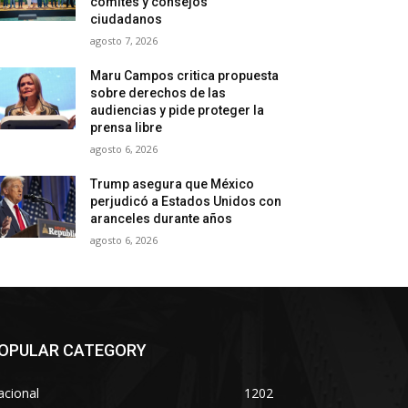
comités y consejos
ciudadanos
agosto 7, 2026
Maru Campos critica propuesta
sobre derechos de las
audiencias y pide proteger la
prensa libre
agosto 6, 2026
Trump asegura que México
perjudicó a Estados Unidos con
aranceles durante años
agosto 6, 2026
OPULAR CATEGORY
acional
1202