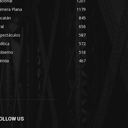
acional
1201
imera Plana
1179
ucatán
845
ral
656
spectáculos
587
lítica
572
obierno
518
érida
467
OLLOW US