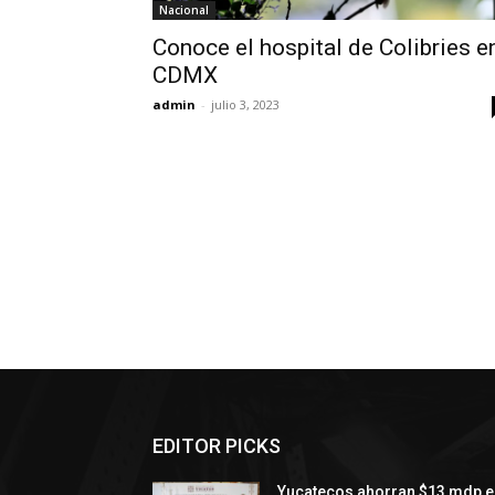
Nacional
Conoce el hospital de Colibries e
CDMX
admin
-
julio 3, 2023
EDITOR PICKS
Yucatecos ahorran $13 mdp e