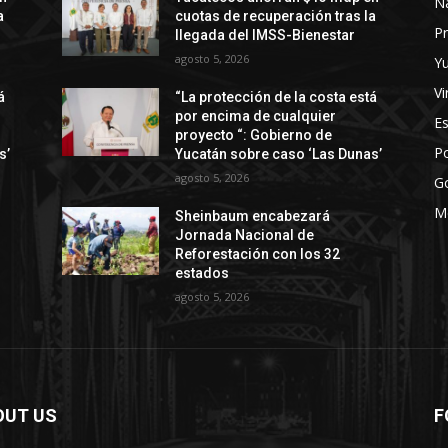
N
a
cuotas de recuperación tras la
Pr
llegada del IMSS-Bienestar
agosto 5, 2026
Y
Vi
á
“La protección de la costa está
por encima de cualquier
E
proyecto “: Gobierno de
Po
s’
Yucatán sobre caso ‘Las Dunas’
agosto 5, 2026
G
M
Sheinbaum encabezará
Jornada Nacional de
Reforestación con los 32
estados
agosto 5, 2026
OUT US
F