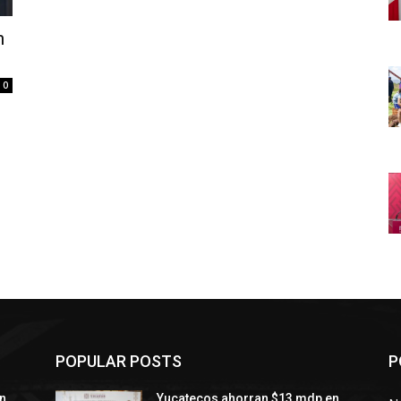
n
0
POPULAR POSTS
P
n
Yucatecos ahorran $13 mdp en