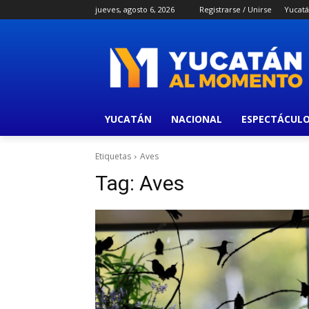
jueves, agosto 6, 2026
Registrarse / Unirse
Yucat
YUCATÁN
NACIONAL
ESPECTÁCUL
Etiquetas
Aves
Tag:
Aves